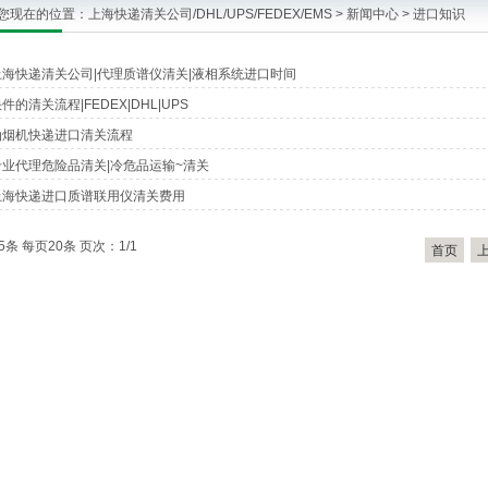
您现在的位置：
上海快递清关公司/DHL/UPS/FEDEX/EMS
>
新闻中心
>
进口知识
上海快递清关公司|代理质谱仪清关|液相系统进口时间
件的清关流程|FEDEX|DHL|UPS
油烟机快递进口清关流程
专业代理危险品清关|冷危品运输~清关
上海快递进口质谱联用仪清关费用
5条 每页20条 页次：1/1
首页