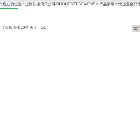
您现在的位置：
上海快递清关公司/DHL/UPS/FEDEX/EMS
>
产品展示
>
快递五金配
共0条 每页20条 页次：1/1
首